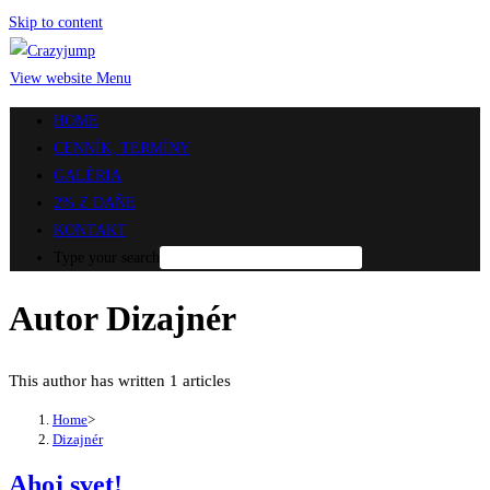
Skip to content
View website Menu
HOME
CENNÍK, TERMÍNY
GALÉRIA
2% Z DAŇE
KONTAKT
Type your search
Autor
Dizajnér
This author has written 1 articles
Home
>
Dizajnér
Ahoj svet!