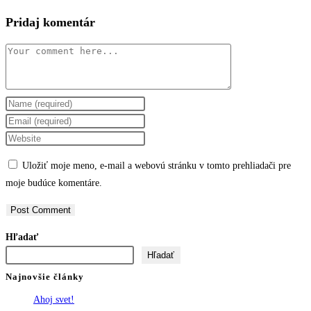
Pridaj komentár
Comment
Enter
your
Enter
name
your
Enter
or
email
your
Uložiť moje meno, e-mail a webovú stránku v tomto prehliadači pre
username
address
website
moje budúce komentáre.
to
to
URL
comment
comment
(optional)
Hľadať
Hľadať
Najnovšie články
Ahoj svet!